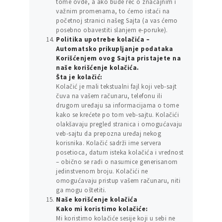
tome ovde, a ako bude reč o značajnim i
važnim promenama, to ćemo istaći na
početnoj stranici našeg Sajta (a vas ćemo
posebno obavestiti slanjem e-poruke).
Politika upotrebe kolačića –
Automatsko prikupljanje podataka
Korišćenjem ovog Sajta pristajete na
naše korišćenje kolačića.
Šta je kolačić:
Kolačić je mali tekstualni fajl koji veb-sajt
čuva na vašem računaru, telefonu ili
drugom uređaju sa informacijama o tome
kako se krećete po tom veb-sajtu. Kolačići
olakšavaju pregled stranica i omogućavaju
veb-sajtu da prepozna uređaj nekog
korisnika. Kolačić sadrži ime servera
posetioca, datum isteka kolačića i vrednost
– obično se radi o nasumice generisanom
jedinstvenom broju. Kolačići ne
omogućavaju pristup vašem računaru, niti
ga mogu oštetiti.
Naše korišćenje kolačića
Kako mi koristimo kolačiće:
Mi koristimo kolačiće sesije koji u sebi ne