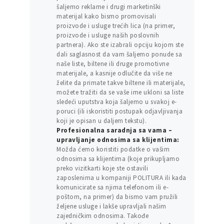
šaljemo reklame i drugi marketinški
materijal kako bismo promovisali
proizvode i usluge trećih lica (na primer,
proizvode i usluge naših poslovnih
partnera). Ako ste izabrali opciju kojom ste
dali saglasnost da vam šaljemo ponude sa
naše liste, biltene ili druge promotivne
materijale, a kasnije odlučite da više ne
želite da primate takve biltene ili materijale,
možete tražiti da se vaše ime ukloni sa liste
sledeći uputstva koja šaljemo u svakoj e-
poruci (ili iskoristiti postupak odjavljivanja
koji je opisan u daljem tekstu).
Profesionalna saradnja sa vama –
upravljanje odnosima sa klijentima:
Možda ćemo koristiti podatke o vašim
odnosima sa klijentima (koje prikupljamo
preko vizitkarti koje ste ostavili
zaposlenima u kompaniji POLITURA ili kada
komunicirate sa njima telefonom ili e-
poštom, na primer) da bismo vam pružili
željene usluge i lakše upravljali našim
zajedničkim odnosima. Takođe