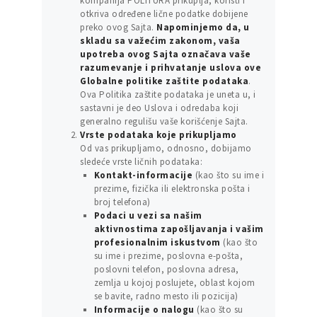
kompanija POLITURA prikuplja, koristi i
otkriva određene lične podatke dobijene
preko ovog Sajta.
Napominjemo da, u
skladu sa važećim zakonom, vaša
upotreba ovog Sajta označava vaše
razumevanje i prihvatanje uslova ove
Globalne politike zaštite podataka
.
Ova Politika zaštite podataka je uneta u, i
sastavni je deo Uslova i odredaba koji
generalno regulišu vaše korišćenje Sajta.
Vrste podataka koje prikupljamo
Od vas prikupljamo, odnosno, dobijamo
sledeće vrste ličnih podataka:
Kontakt-informacije
(kao što su ime i
prezime, fizička ili elektronska pošta i
broj telefona)
Podaci u vezi sa našim
aktivnostima zapošljavanja i vašim
profesionalnim iskustvom
(kao što
su ime i prezime, poslovna e-pošta,
poslovni telefon, poslovna adresa,
zemlja u kojoj poslujete, oblast kojom
se bavite, radno mesto ili pozicija)
Informacije o nalogu
(kao što su