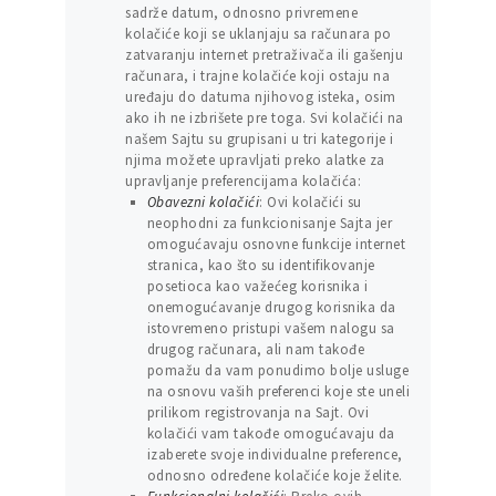
sadrže datum, odnosno privremene
kolačiće koji se uklanjaju sa računara po
zatvaranju internet pretraživača ili gašenju
računara, i trajne kolačiće koji ostaju na
uređaju do datuma njihovog isteka, osim
ako ih ne izbrišete pre toga. Svi kolačići na
našem Sajtu su grupisani u tri kategorije i
njima možete upravljati preko alatke za
upravljanje preferencijama kolačića:
Obavezni kolačići
: Ovi kolačići su
neophodni za funkcionisanje Sajta jer
omogućavaju osnovne funkcije internet
stranica, kao što su identifikovanje
posetioca kao važećeg korisnika i
onemogućavanje drugog korisnika da
istovremeno pristupi vašem nalogu sa
drugog računara, ali nam takođe
pomažu da vam ponudimo bolje usluge
na osnovu vaših preferenci koje ste uneli
prilikom registrovanja na Sajt. Ovi
kolačići vam takođe omogućavaju da
izaberete svoje individualne preference,
odnosno određene kolačiće koje želite.