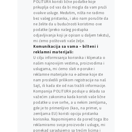
POLITURA koristi lične podatke koje
prikuplja od vas da bi mogla da vam pruži
ovakve usluge. Međutim, ništa ne radimo
bez vašeg pristanka, i ako nam poručite da
ne želite da u budućnosti koristimo ove
podatke (preko našeg postupka
odjavljivanja koji je opisan u daljem tekstu),
mi ćemo poštovati vaše želje.
Komunikacija sa vama – bilteni i
reklamni materijali:
U cilju informisanja korisnika i klijenata o
našim najnovijim vestima, proizvodima i
uslugama, mi ćemo slati e-poruke i
reklamne materijale na e-adrese koje ste
nam prosledili prilikom registracije na naš
Sajt, ili kada ste od nas tražili informacije.
Kompanija POLITURA posluje u skladu sa
važećim zakonima kada koristi vaše lične
podatke u ove svrhe, a u nekim zemljama,
gde je to primenljivo (kao, na primer, u
zemljama EU) koristi opciju pristanka
korisnika. Napominjemo da pored toga što
reklamiramo svoje proizvode i usluge, mi
ponekad sarađujemo sa trećim licima i