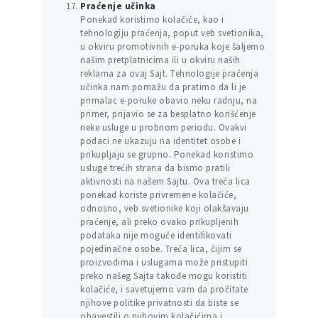
Praćenje učinka
Ponekad koristimo kolačiće, kao i
tehnologiju praćenja, poput veb svetionika,
u okviru promotivnih e-poruka koje šaljemo
našim pretplatnicima ili u okviru naših
reklama za ovaj Sajt. Tehnologije praćenja
učinka nam pomažu da pratimo da li je
primalac e-poruke obavio neku radnju, na
primer, prijavio se za besplatno korišćenje
neke usluge u probnom periodu. Ovakvi
podaci ne ukazuju na identitet osobe i
prikupljaju se grupno. Ponekad koristimo
usluge trećih strana da bismo pratili
aktivnosti na našem Sajtu. Ova treća lica
ponekad koriste privremene kolačiće,
odnosno, veb svetionike koji olakšavaju
praćenje, ali preko ovako prikupljenih
podataka nije moguće identifikovati
pojedinačne osobe. Treća lica, čijim se
proizvodima i uslugama može pristupiti
preko našeg Sajta takođe mogu koristiti
kolačiće, i savetujemo vam da pročitate
njihove politike privatnosti da biste se
obavestili o njihovim kolačićima i