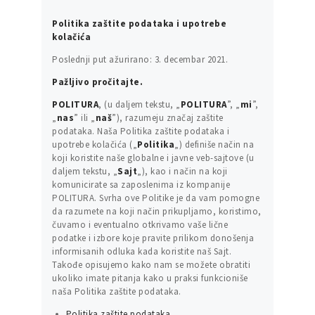
Politika zaštite podataka i upotrebe
kolačića
Poslednji put ažurirano: 3. decembar 2021.
Pažljivo pročitajte.
POLITURA
, (u daljem tekstu, „
POLITURA
”, „
mi
”,
„
nas
” ili „
naš
”), razumeju značaj zaštite
podataka. Naša Politika zaštite podataka i
upotrebe kolačića („
Politika
„) definiše način na
koji koristite naše globalne i javne veb-sajtove (u
daljem tekstu, „
Sajt
„), kao i način na koji
komunicirate sa zaposlenima iz kompanije
POLITURA. Svrha ove Politike je da vam pomogne
da razumete na koji način prikupljamo, koristimo,
čuvamo i eventualno otkrivamo vaše lične
podatke i izbore koje pravite prilikom donošenja
informisanih odluka kada koristite naš Sajt.
Takođe opisujemo kako nam se možete obratiti
ukoliko imate pitanja kako u praksi funkcioniše
naša Politika zaštite podataka.
Politika zaštite podataka