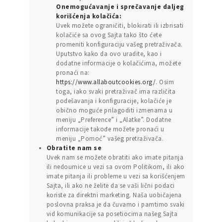
Onemogućavanje i sprečavanje daljeg
korišćenja kolačića:
Uvek možete ograničiti, blokirati ili izbrisati
kolačiće sa ovog Sajta tako što ćete
promeniti konfiguraciju vašeg pretraživača.
Uputstvo kako da ovo uradite, kao i
dodatne informacije o kolačićima, možete
pronaći na:
https://www.allaboutcookies.org/
. Osim
toga, iako svaki pretraživač ima različita
podešavanja i konfiguracije, kolačiće je
obično moguće prilagoditi izmenama u
meniju „Preference” i „Alatke”. Dodatne
informacije takođe možete pronaći u
meniju „Pomoć” vašeg pretraživača.
Obratite nam se
Uvek nam se možete obratiti ako imate pitanja
ili nedoumice u vezi sa ovom Politikom, ili ako
imate pitanja ili probleme u vezi sa korišćenjem
Sajta, ili ako ne želite da se vaši lični podaci
koriste za direktni marketing. Naša uobičajena
poslovna praksa je da čuvamo i pamtimo svaki
vid komunikacije sa posetiocima našeg Sajta