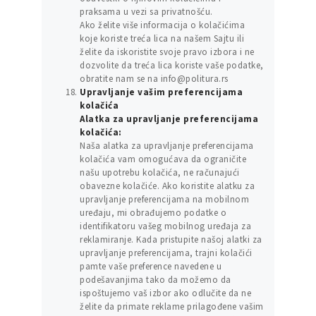
praksama u vezi sa privatnošću.
Ako želite više informacija o kolačićima
koje koriste treća lica na našem Sajtu ili
želite da iskoristite svoje pravo izbora i ne
dozvolite da treća lica koriste vaše podatke,
obratite nam se na info@politura.rs
Upravljanje vašim preferencijama
kolačića
Alatka za upravljanje preferencijama
kolačića:
Naša alatka za upravljanje preferencijama
kolačića vam omogućava da ograničite
našu upotrebu kolačića, ne računajući
obavezne kolačiće. Ako koristite alatku za
upravljanje preferencijama na mobilnom
uređaju, mi obrađujemo podatke o
identifikatoru vašeg mobilnog uređaja za
reklamiranje. Kada pristupite našoj alatki za
upravljanje preferencijama, trajni kolačići
pamte vaše preference navedene u
podešavanjima tako da možemo da
ispoštujemo vaš izbor ako odlučite da ne
želite da primate reklame prilagođene vašim