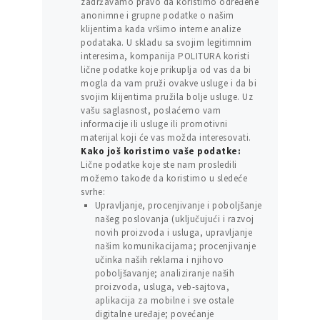
zadržavamo pravo da koristimo određene
anonimne i grupne podatke o našim
klijentima kada vršimo interne analize
podataka. U skladu sa svojim legitimnim
interesima, kompanija POLITURA koristi
lične podatke koje prikuplja od vas da bi
mogla da vam pruži ovakve usluge i da bi
svojim klijentima pružila bolje usluge. Uz
vašu saglasnost, poslaćemo vam
informacije ili usluge ili promotivni
materijal koji će vas možda interesovati.
Kako još koristimo vaše podatke:
Lične podatke koje ste nam prosledili
možemo takođe da koristimo u sledeće
svrhe:
Upravljanje, procenjivanje i poboljšanje
našeg poslovanja (uključujući i razvoj
novih proizvoda i usluga, upravljanje
našim komunikacijama; procenjivanje
učinka naših reklama i njihovo
poboljšavanje; analiziranje naših
proizvoda, usluga, veb-sajtova,
aplikacija za mobilne i sve ostale
digitalne uređaje; povećanje