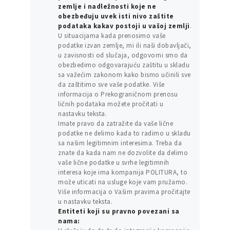
zemlje i nadležnosti koje ne
obezbeđuju uvek isti nivo zaštite
podataka kakav postoji u vašoj zemlji
.
U situacijama kada prenosimo vaše
podatke izvan zemlje, mi ili naši dobavljači,
u zavisnosti od slučaja, odgovorni smo da
obezbedimo odgovarajuću zaštitu u skladu
sa važećim zakonom kako bismo učinili sve
da zaštitimo sve vaše podatke. Više
informacija o Prekograničnom prenosu
ličnih podataka možete pročitati u
nastavku teksta.
Imate pravo da zatražite da vaše lične
podatke ne delimo kada to radimo u skladu
sa našim legitimnim interesima. Treba da
znate da kada nam ne dozvolite da delimo
vaše lične podatke u svrhe legitimnih
interesa koje ima kompanija POLITURA, to
može uticati na usluge koje vam pružamo.
Više informacija o Vašim pravima pročitajte
u nastavku teksta.
Entiteti koji su pravno povezani sa
nama: