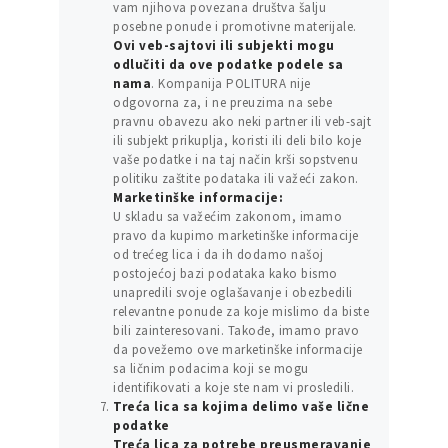
vam njihova povezana društva šalju
posebne ponude i promotivne materijale.
Ovi veb-sajtovi ili subjekti mogu
odlučiti da ove podatke podele sa
nama
. Kompanija POLITURA nije
odgovorna za, i ne preuzima na sebe
pravnu obavezu ako neki partner ili veb-sajt
ili subjekt prikuplja, koristi ili deli bilo koje
vaše podatke i na taj način krši sopstvenu
politiku zaštite podataka ili važeći zakon.
Marketinške informacije:
U skladu sa važećim zakonom, imamo
pravo da kupimo marketinške informacije
od trećeg lica i da ih dodamo našoj
postojećoj bazi podataka kako bismo
unapredili svoje oglašavanje i obezbedili
relevantne ponude za koje mislimo da biste
bili zainteresovani. Takođe, imamo pravo
da povežemo ove marketinške informacije
sa ličnim podacima koji se mogu
identifikovati a koje ste nam vi prosledili.
Treća lica sa kojima delimo vaše lične
podatke
Treća lica za potrebe preusmeravanje