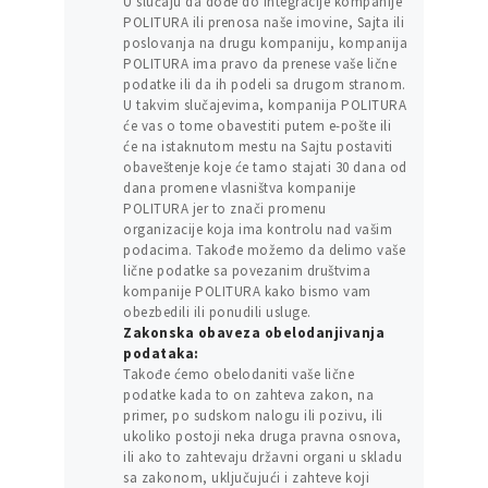
U slučaju da dođe do integracije kompanije
POLITURA ili prenosa naše imovine, Sajta ili
poslovanja na drugu kompaniju, kompanija
POLITURA ima pravo da prenese vaše lične
podatke ili da ih podeli sa drugom stranom.
U takvim slučajevima, kompanija POLITURA
će vas o tome obavestiti putem e-pošte ili
će na istaknutom mestu na Sajtu postaviti
obaveštenje koje će tamo stajati 30 dana od
dana promene vlasništva kompanije
POLITURA jer to znači promenu
organizacije koja ima kontrolu nad vašim
podacima. Takođe možemo da delimo vaše
lične podatke sa povezanim društvima
kompanije POLITURA kako bismo vam
obezbedili ili ponudili usluge.
Zakonska obaveza obelodanjivanja
podataka:
Takođe ćemo obelodaniti vaše lične
podatke kada to on zahteva zakon, na
primer, po sudskom nalogu ili pozivu, ili
ukoliko postoji neka druga pravna osnova,
ili ako to zahtevaju državni organi u skladu
sa zakonom, uključujući i zahteve koji