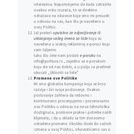
interesima. Napominjemo da kada zatražite
ovakvu vrstu izuzeća, to se direktno
odražava na obaveze koje smo mi preuzeli
u odnosu na vas, kao što je navedeno u
ovoj Politici.
(a) prateći
uputstva za odjavljivanje ili
uklanjanje vašeg imena sa liste
koja su
navedena u svakoj reklamnoj e-poruci koju
vam šaljemo
tako što ćete nam poslati
e-poruku
na
info@politura.rs , zajedno sa e-porukom
koju ste od nas dobili, a u polju za predmet
ukucati „Ukloniti sa liste”
Promene ove Politike
Mi smo globalna kompanija koja se brzo
razvija i širi svoje poslovanje. Ovakvo
poslovanje zahteva da redovno i
kontinuirano procenjujemo i proveravamo
ovu Politiku u odnosu na nova tehnološka
dostignuća, poslovne prakse i potrebe naših
klijenata, i da u skladu sa tim donosimo
određene promene. Ukoliko dođe do važnih
izmena u ovoj Politici, obavestićemo vas o