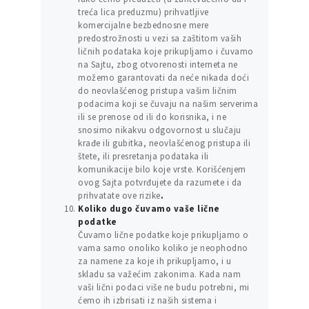
treća lica preduzmu) prihvatljive
komercijalne bezbednosne mere
predostrožnosti u vezi sa zaštitom vaših
ličnih podataka koje prikupljamo i čuvamo
na Sajtu, zbog otvorenosti interneta ne
možemo garantovati da neće nikada doći
do neovlašćenog pristupa vašim ličnim
podacima koji se čuvaju na našim serverima
ili se prenose od ili do korisnika, i ne
snosimo nikakvu odgovornost u slučaju
krađe ili gubitka, neovlašćenog pristupa ili
štete, ili presretanja podataka ili
komunikacije bilo koje vrste. Korišćenjem
ovog Sajta potvrđujete da razumete i da
prihvatate ove rizike
.
Koliko dugo čuvamo vaše lične
podatke
Čuvamo lične podatke koje prikupljamo o
vama samo onoliko koliko je neophodno
za namene za koje ih prikupljamo, i u
skladu sa važećim zakonima. Kada nam
vaši lični podaci više ne budu potrebni, mi
ćemo ih izbrisati iz naših sistema i