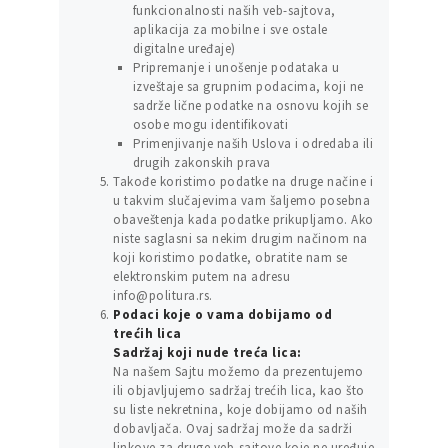
funkcionalnosti naših veb-sajtova,
aplikacija za mobilne i sve ostale
digitalne uređaje)
Pripremanje i unošenje podataka u
izveštaje sa grupnim podacima, koji ne
sadrže lične podatke na osnovu kojih se
osobe mogu identifikovati
Primenjivanje naših Uslova i odredaba ili
drugih zakonskih prava
Takođe koristimo podatke na druge načine i
u takvim slučajevima vam šaljemo posebna
obaveštenja kada podatke prikupljamo. Ako
niste saglasni sa nekim drugim načinom na
koji koristimo podatke, obratite nam se
elektronskim putem na adresu
info@politura.rs.
Podaci koje o vama dobijamo od
trećih lica
Sadržaj koji nude treća lica:
Na našem Sajtu možemo da prezentujemo
ili objavljujemo sadržaj trećih lica, kao što
su liste nekretnina, koje dobijamo od naših
dobavljača. Ovaj sadržaj može da sadrži
linkove za druge veb-sajtove koje ne uređuje