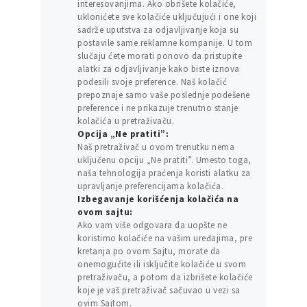
interesovanjima. Ako obrišete kolačiće,
uklonićete sve kolačiće uključujući i one koji
sadrže uputstva za odjavljivanje koja su
postavile same reklamne kompanije. U tom
slučaju ćete morati ponovo da pristupite
alatki za odjavljivanje kako biste iznova
podesili svoje preference. Naš kolačić
prepoznaje samo vaše poslednje podešene
preference i ne prikazuje trenutno stanje
kolačića u pretraživaču.
Opcija „Ne pratiti”:
Naš pretraživač u ovom trenutku nema
uključenu opciju „Ne pratiti”. Umesto toga,
naša tehnologija praćenja koristi alatku za
upravljanje preferencijama kolačića.
Izbegavanje korišćenja kolačića na
ovom sajtu:
Ako vam više odgovara da uopšte ne
koristimo kolačiće na vašim uređajima, pre
kretanja po ovom Sajtu, morate da
onemogućite ili isključite kolačiće u svom
pretraživaču, a potom da izbrišete kolačiće
koje je vaš pretraživač sačuvao u vezi sa
ovim Sajtom.