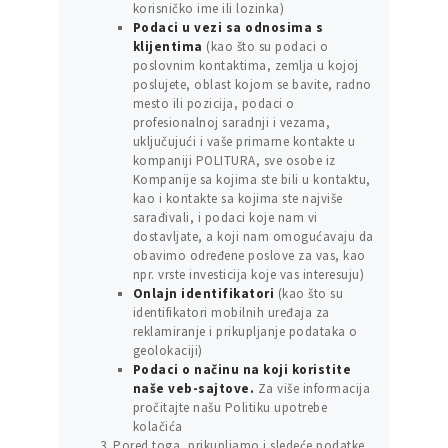
korisničko ime ili lozinka)
Podaci u vezi sa odnosima s
klijentima
(kao što su podaci o
poslovnim kontaktima, zemlja u kojoj
poslujete, oblast kojom se bavite, radno
mesto ili pozicija, podaci o
profesionalnoj saradnji i vezama,
uključujući i vaše primarne kontakte u
kompaniji POLITURA, sve osobe iz
Kompanije sa kojima ste bili u kontaktu,
kao i kontakte sa kojima ste najviše
sarađivali, i podaci koje nam vi
dostavljate, a koji nam omogućavaju da
obavimo određene poslove za vas, kao
npr. vrste investicija koje vas interesuju)
Onlajn identifikatori
(kao što su
identifikatori mobilnih uređaja za
reklamiranje i prikupljanje podataka o
geolokaciji)
Podaci o načinu na koji koristite
naše veb-sajtove.
Za više informacija
pročitajte našu Politiku upotrebe
kolačića
Pored toga, prikupljamo i sledeće podatke