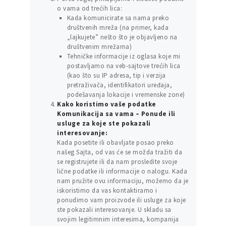
o vama od trećih lica:
Kada komunicirate sa nama preko
društvenih mreža (na primer, kada
„lajkujete” nešto što je objavljeno na
društvenim mrežama)
Tehničke informacije iz oglasa koje mi
postavljamo na veb-sajtove trećih lica
(kao što su IP adresa, tip i verzija
pretraživača, identifikatori uređaja,
podešavanja lokacije i vremenske zone)
Kako koristimo vaše podatke
Komunikacija sa vama – Ponude ili
usluge za koje ste pokazali
interesovanje:
Kada posetite ili obavljate posao preko
našeg Sajta, od vas će se možda tražiti da
se registrujete ili da nam prosledite svoje
lične podatke ili informacije o nalogu. Kada
nam pružite ovu informaciju, možemo da je
iskoristimo da vas kontaktiramo i
ponudimo vam proizvode ili usluge za koje
ste pokazali interesovanje. U skladu sa
svojim legitimnim interesima, kompanija