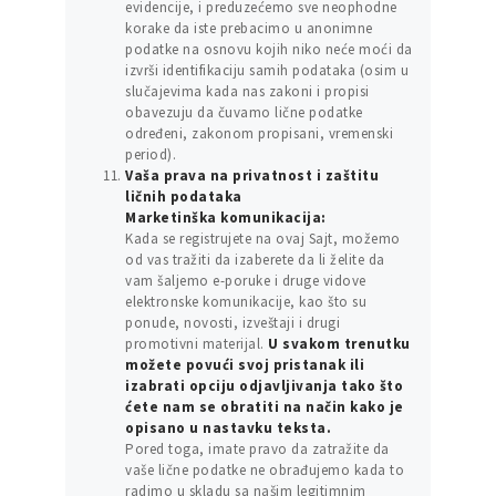
evidencije, i preduzećemo sve neophodne
korake da iste prebacimo u anonimne
podatke na osnovu kojih niko neće moći da
izvrši identifikaciju samih podataka (osim u
slučajevima kada nas zakoni i propisi
obavezuju da čuvamo lične podatke
određeni, zakonom propisani, vremenski
period).
Vaša prava na privatnost i zaštitu
ličnih podataka
Marketinška komunikacija:
Kada se registrujete na ovaj Sajt, možemo
od vas tražiti da izaberete da li želite da
vam šaljemo e-poruke i druge vidove
elektronske komunikacije, kao što su
ponude, novosti, izveštaji i drugi
promotivni materijal.
U svakom trenutku
možete povući svoj pristanak ili
izabrati opciju odjavljivanja tako što
ćete nam se obratiti na način kako je
opisano u nastavku teksta.
Pored toga, imate pravo da zatražite da
vaše lične podatke ne obrađujemo kada to
radimo u skladu sa našim legitimnim