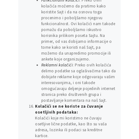
Funkcionalni kolačići
: Preko ovih
kolačića možemo da pratimo kako
koristite Sajt i da na osnovu toga
procenimo i poboljšamo njegovu
funkcionalnost. Ovi kolačići nam takođe
pomažu da poboljšamo iskustvo
korisnika prilikom poseta Sajtu. Na
primer, od vas dobijamo informacije o
tome kako se koristi naš Sajt, pa
možemo da unapredimo promocije ili
ankete koje organizujemo.
Reklamni kolačići
: Preko ovih kolačića
delimo podatke sa oglašivačima tako da
dobijate reklame koje odgovaraju vašim
interesovanjima, i oni takođe
omogućavaju deljenje pojedinih internet
stranica preko društvenih grupa i
postavljanje komentara na naš Sajt.
Kolačići se ne koriste za čuvanje
osetljivih podataka:
Kolačići koje mi koristimo ne čuvaju
osetljive lične podatke, kao što su vaša
adresa, lozinka ili podaci sa kreditne
kartice.