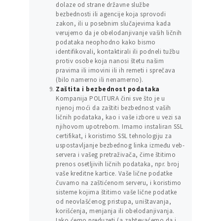
dolaze od strane državne službe
bezbednosti ili agencije koja sprovodi
zakon, ili u posebnim slučajevima kada
verujemo da je obelodanjivanje vaših ličnih
podataka neophodno kako bismo
identifikovali, kontaktirali ili podneli tužbu
protiv osobe koja nanosi štetu našim
pravima ili imovini ili ih remeti i sprečava
(bilo namerno ili nenamerno).
Zaštita i bezbednost podataka
Kompanija POLITURA čini sve što je u
njenoj moći da zaštiti bezbednost vaših
ličnih podataka, kao i vaše izbore u vezi sa
njihovom upotrebom. Imamo instaliran SSL
certifikat, i koristimo SSL tehnologiju za
uspostavljanje bezbednog linka između veb-
servera i vašeg pretraživača, čime štitimo
prenos osetljivih ličnih podataka, npr. broj
vaše kreditne kartice. Vaše lične podatke
čuvamo na zaštićenom serveru, i koristimo
sisteme kojima štitimo vaše lične podatke
od neovlašćenog pristupa, uništavanja,
korišćenja, menjanja ili obelodanjivanja.
Iako ćemo preduzeti (a zahtevaćemo da i