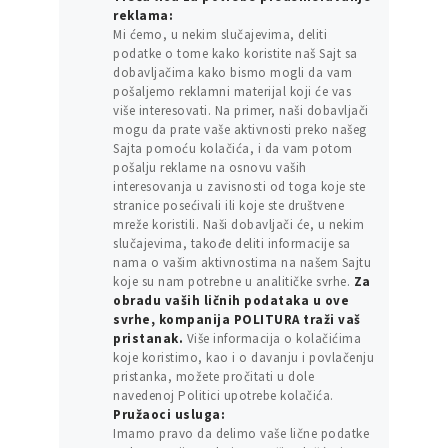
reklama:
Mi ćemo, u nekim slučajevima, deliti
podatke o tome kako koristite naš Sajt sa
dobavljačima kako bismo mogli da vam
pošaljemo reklamni materijal koji će vas
više interesovati. Na primer, naši dobavljači
mogu da prate vaše aktivnosti preko našeg
Sajta pomoću kolačića, i da vam potom
pošalju reklame na osnovu vaših
interesovanja u zavisnosti od toga koje ste
stranice posećivali ili koje ste društvene
mreže koristili. Naši dobavljači će, u nekim
slučajevima, takođe deliti informacije sa
nama o vašim aktivnostima na našem Sajtu
koje su nam potrebne u analitičke svrhe.
Za
obradu vaših ličnih podataka u ove
svrhe, kompanija POLITURA traži vaš
pristanak.
Više informacija o kolačićima
koje koristimo, kao i o davanju i povlačenju
pristanka, možete pročitati u dole
navedenoj Politici upotrebe kolačića.
Pružaoci usluga:
Imamo pravo da delimo vaše lične podatke