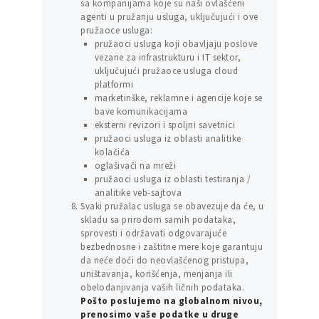
sa kompanijama koje su naši ovlašćeni
agenti u pružanju usluga, uključujući i ove
pružaoce usluga:
pružaoci usluga koji obavljaju poslove
vezane za infrastrukturu i IT sektor,
uključujući pružaoce usluga cloud
platformi
marketinške, reklamne i agencije koje se
bave komunikacijama
eksterni revizori i spoljni savetnici
pružaoci usluga iz oblasti analitike
kolačića
oglašivači na mreži
pružaoci usluga iz oblasti testiranja /
analitike veb-sajtova
Svaki pružalac usluga se obavezuje da će, u
skladu sa prirodom samih podataka,
sprovesti i održavati odgovarajuće
bezbednosne i zaštitne mere koje garantuju
da neće doći do neovlašćenog pristupa,
uništavanja, korišćenja, menjanja ili
obelodanjivanja vaših ličnih podataka.
Pošto poslujemo na globalnom nivou,
prenosimo vaše podatke u druge