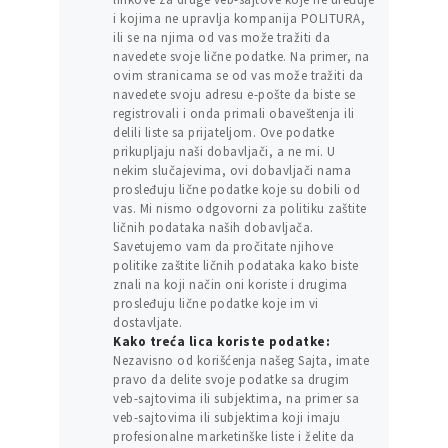
i kojima ne upravlja kompanija POLITURA,
ili se na njima od vas može tražiti da
navedete svoje lične podatke. Na primer, na
ovim stranicama se od vas može tražiti da
navedete svoju adresu e-pošte da biste se
registrovali i onda primali obaveštenja ili
delili liste sa prijateljom. Ove podatke
prikupljaju naši dobavljači, a ne mi. U
nekim slučajevima, ovi dobavljači nama
prosleđuju lične podatke koje su dobili od
vas. Mi nismo odgovorni za politiku zaštite
ličnih podataka naših dobavljača.
Savetujemo vam da pročitate njihove
politike zaštite ličnih podataka kako biste
znali na koji način oni koriste i drugima
prosleđuju lične podatke koje im vi
dostavljate.
Kako treća lica koriste podatke:
Nezavisno od korišćenja našeg Sajta, imate
pravo da delite svoje podatke sa drugim
veb-sajtovima ili subjektima, na primer sa
veb-sajtovima ili subjektima koji imaju
profesionalne marketinške liste i želite da