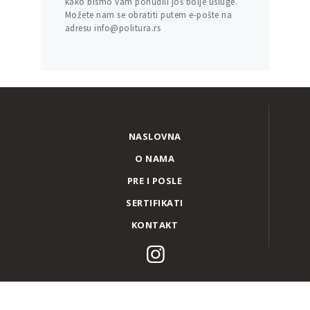
kako bismo vam ponudili još bolje usluge.
Možete nam se obratiti putem e-pošte na
adresu info@politura.rs
NASLOVNA
O NAMA
PRE I POSLE
SERTIFIKATI
KONTAKT