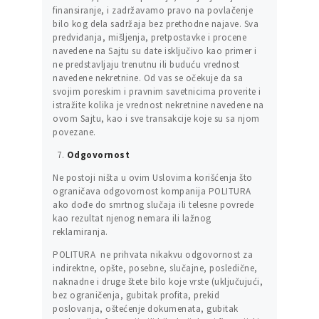
finansiranje, i zadržavamo pravo na povlačenje
bilo kog dela sadržaja bez prethodne najave. Sva
predviđanja, mišljenja, pretpostavke i procene
navedene na Sajtu su date isključivo kao primer i
ne predstavljaju trenutnu ili buduću vrednost
navedene nekretnine. Od vas se očekuje da sa
svojim poreskim i pravnim savetnicima proverite i
istražite kolika je vrednost nekretnine navedene na
ovom Sajtu, kao i sve transakcije koje su sa njom
povezane.
Odgovornost
Ne postoji ništa u ovim Uslovima korišćenja što
ograničava odgovornost kompanija POLITURA
ako dođe do smrtnog slučaja ili telesne povrede
kao rezultat njenog nemara ili lažnog
reklamiranja.
POLITURA ne prihvata nikakvu odgovornost za
indirektne, opšte, posebne, slučajne, posledične,
naknadne i druge štete bilo koje vrste (uključujući,
bez ograničenja, gubitak profita, prekid
poslovanja, oštećenje dokumenata, gubitak