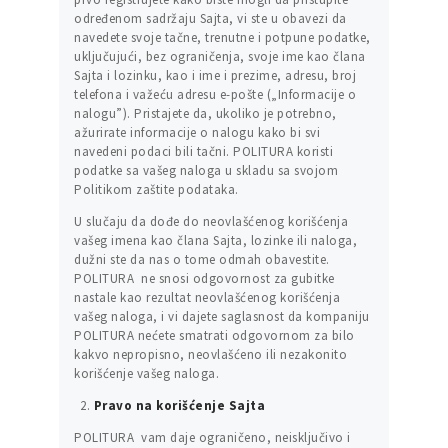
određenom sadržaju Sajta, vi ste u obavezi da
navedete svoje tačne, trenutne i potpune podatke,
uključujući, bez ograničenja, svoje ime kao člana
Sajta i lozinku, kao i ime i prezime, adresu, broj
telefona i važeću adresu e-pošte („Informacije o
nalogu”). Pristajete da, ukoliko je potrebno,
ažurirate informacije o nalogu kako bi svi
navedeni podaci bili tačni. POLITURA koristi
podatke sa vašeg naloga u skladu sa svojom
Politikom zaštite podataka.
U slučaju da dođe do neovlašćenog korišćenja
vašeg imena kao člana Sajta, lozinke ili naloga,
dužni ste da nas o tome odmah obavestite.
POLITURA ne snosi odgovornost za gubitke
nastale kao rezultat neovlašćenog korišćenja
vašeg naloga, i vi dajete saglasnost da kompaniju
POLITURA nećete smatrati odgovornom za bilo
kakvo nepropisno, neovlašćeno ili nezakonito
korišćenje vašeg naloga.
Pravo na korišćenje Sajta
POLITURA vam daje ograničeno, neisključivo i