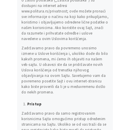
o zaštiti podataka („Zaštita podataka”) su
dostupni na internet adresi
www.politura.rs/privatnost; ovde možete pronaći
sve informacije o načinu na koji kako prikupljamo,
koristimo i objavljujemo određene lične podatke o
našim korisnicima. Ako koristite ovaj Sajt, znači
da razumete i prihvatate odredbe i uslove
navedene u ovim Uslovima korišćenja.
Zadržavamo pravo da povremeno unosimo
izmene u Uslove korišćenja i, ukoliko dođe do bilo
kakvih promena, mi ćemo ih objaviti na našem
veb-sajtu. U obavezi ste da se pridržavate novih
Uslova korišćenja od trenutka njihovog
objavljivanja na ovom Sajtu. Savetujemo vam da
povremeno posetite Sajt i ovu internet-stranicu
kako biste proverili da li je u međuvremenu došlo
do nekih promena.
Pristup
Zadržavamo pravo da samo registrovanim
korisnicima Sajta omogućimo pristup određenim
stranicama na Sajtu. Ukoliko se od vas traži da se
prvo registrujete kako biste mogli da pristupite