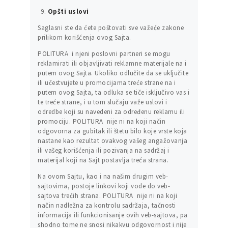
Opšti uslovi
Saglasni ste da ćete poštovati sve važeće zakone
prilikom korišćenja ovog Sajta.
POLITURA i njeni poslovni partneri se mogu
reklamirati ili objavljivati reklamne materijale na i
putem ovog Sajta. Ukoliko odlučite da se uključite
ili učestvujete u promocijama treće strane na i
putem ovog Sajta, ta odluka se tiče isključivo vas i
te treće strane, i u tom slučaju važe uslovi i
odredbe koji su navedeni za određenu reklamu ili
promociju. POLITURA nije ni na koji način
odgovorna za gubitak ili štetu bilo koje vrste koja
nastane kao rezultat ovakvog vašeg angažovanja
ili vašeg korišćenja ili pozivanja na sadržaj i
materijal koji na Sajt postavlja treća strana.
Na ovom Sajtu, kao i na našim drugim veb-
sajtovima, postoje linkovi koji vode do veb-
sajtova trećih strana. POLITURA nije ni na koji
način nadležna za kontrolu sadržaja, tačnosti
informacija ili funkcionisanje ovih veb-sajtova, pa
shodno tome ne snosi nikakvu odgovornost i nije