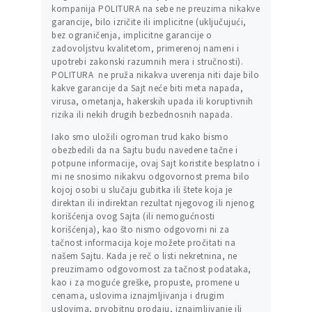
kompanija POLITURA na sebe ne preuzima nikakve
garancije, bilo izričite ili implicitne (uključujući,
bez ograničenja, implicitne garancije o
zadovoljstvu kvalitetom, primerenoj nameni i
upotrebi zakonski razumnih mera i stručnosti).
POLITURA ne pruža nikakva uverenja niti daje bilo
kakve garancije da Sajt neće biti meta napada,
virusa, ometanja, hakerskih upada ili koruptivnih
rizika ili nekih drugih bezbednosnih napada.
Iako smo uložili ogroman trud kako bismo
obezbedili da na Sajtu budu navedene tačne i
potpune informacije, ovaj Sajt koristite besplatno i
mi ne snosimo nikakvu odgovornost prema bilo
kojoj osobi u slučaju gubitka ili štete koja je
direktan ili indirektan rezultat njegovog ili njenog
korišćenja ovog Sajta (ili nemogućnosti
korišćenja), kao što nismo odgovorni ni za
tačnost informacija koje možete pročitati na
našem Sajtu. Kada je reč o listi nekretnina, ne
preuzimamo odgovornost za tačnost podataka,
kao i za moguće greške, propuste, promene u
cenama, uslovima iznajmljivanja i drugim
uslovima, prvobitnu prodaju, iznajmljivanje ili