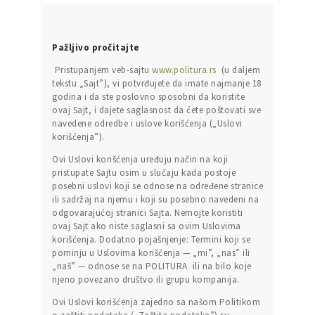
Pažljivo pročitajte
Pristupanjem veb-sajtu
www.politura.rs
(u daljem
tekstu „Sajt”), vi potvrđujete da imate najmanje 18
godina i da ste poslovno sposobni da koristite
ovaj Sajt, i dajete saglasnost da ćete poštovati sve
navedene odredbe i uslove korišćenja („Uslovi
korišćenja”).
Ovi Uslovi korišćenja uređuju način na koji
pristupate Sajtu osim u slučaju kada postoje
posebni uslovi koji se odnose na određene stranice
ili sadržaj na njemu i koji su posebno navedeni na
odgovarajućoj stranici Sajta. Nemojte koristiti
ovaj Sajt ako niste saglasni sa ovim Uslovima
korišćenja. Dodatno pojašnjenje: Termini koji se
pominju u Uslovima korišćenja — „mi”, „nas” ili
„naš” — odnose se na POLITURA ili na bilo koje
njeno povezano društvo ili grupu kompanija.
Ovi Uslovi korišćenja zajedno sa našom Politikom