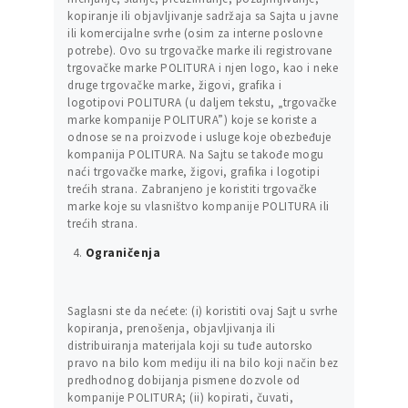
kopiranje ili objavljivanje sadržaja sa Sajta u javne
ili komercijalne svrhe (osim za interne poslovne
potrebe). Ovo su trgovačke marke ili registrovane
trgovačke marke POLITURA i njen logo, kao i neke
druge trgovačke marke, žigovi, grafika i
logotipovi POLITURA (u daljem tekstu, „trgovačke
marke kompanije POLITURA”) koje se koriste a
odnose se na proizvode i usluge koje obezbeđuje
kompanija POLITURA. Na Sajtu se takođe mogu
naći trgovačke marke, žigovi, grafika i logotipi
trećih strana. Zabranjeno je koristiti trgovačke
marke koje su vlasništvo kompanije POLITURA ili
trećih strana.
Ograničenja
Saglasni ste da nećete: (i) koristiti ovaj Sajt u svrhe
kopiranja, prenošenja, objavljivanja ili
distribuiranja materijala koji su tuđe autorsko
pravo na bilo kom mediju ili na bilo koji način bez
predhodnog dobijanja pismene dozvole od
kompanije POLITURA; (ii) kopirati, čuvati,