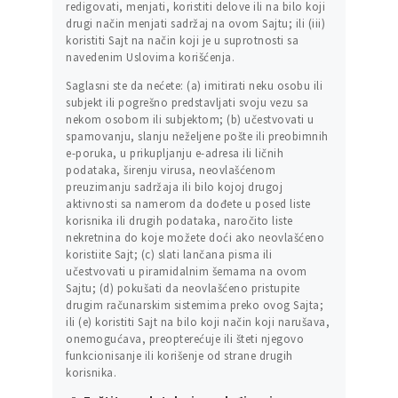
redigovati, menjati, koristiti delove ili na bilo koji
drugi način menjati sadržaj na ovom Sajtu; ili (iii)
koristiti Sajt na način koji je u suprotnosti sa
navedenim Uslovima korišćenja.
Saglasni ste da nećete: (a) imitirati neku osobu ili
subjekt ili pogrešno predstavljati svoju vezu sa
nekom osobom ili subjektom; (b) učestvovati u
spamovanju, slanju neželjene pošte ili preobimnih
e-poruka, u prikupljanju e-adresa ili ličnih
podataka, širenju virusa, neovlašćenom
preuzimanju sadržaja ili bilo kojoj drugoj
aktivnosti sa namerom da dođete u posed liste
korisnika ili drugih podataka, naročito liste
nekretnina do koje možete doći ako neovlašćeno
koristiite Sajt; (c) slati lančana pisma ili
učestvovati u piramidalnim šemama na ovom
Sajtu; (d) pokušati da neovlašćeno pristupite
drugim računarskim sistemima preko ovog Sajta;
ili (e) koristiti Sajt na bilo koji način koji narušava,
onemogućava, preopterećuje ili šteti njegovo
funkcionisanje ili korišenje od strane drugih
korisnika.