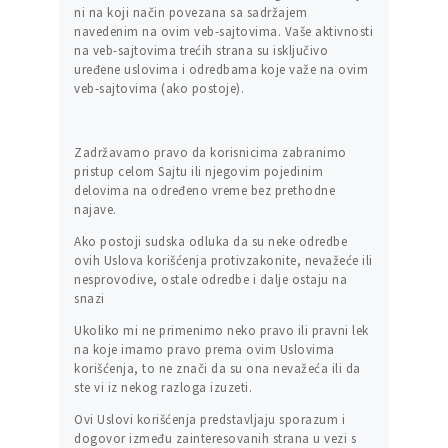
ni na koji način povezana sa sadržajem
navedenim na ovim veb-sajtovima. Vaše aktivnosti
na veb-sajtovima trećih strana su isključivo
uređene uslovima i odredbama koje važe na ovim
veb-sajtovima (ako postoje).
Zadržavamo pravo da korisnicima zabranimo
pristup celom Sajtu ili njegovim pojedinim
delovima na određeno vreme bez prethodne
najave.
Ako postoji sudska odluka da su neke odredbe
ovih Uslova korišćenja protivzakonite, nevažeće ili
nesprovodive, ostale odredbe i dalje ostaju na
snazi
Ukoliko mi ne primenimo neko pravo ili pravni lek
na koje imamo pravo prema ovim Uslovima
korišćenja, to ne znači da su ona nevažeća ili da
ste vi iz nekog razloga izuzeti.
Ovi Uslovi korišćenja predstavljaju sporazum i
dogovor između zainteresovanih strana u vezi s