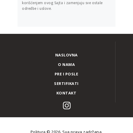
korišćenjem ovog Sajta i zamenjuju sve ostale
odredbe i uslove.
NASLOVNA
O NAMA
PRE I POSLE
SERTIFIKATI
KONTAKT
Politura
© 2026. Sva prava zadržana.