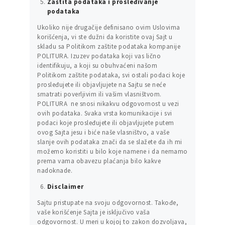
Zaštita podataka i prosleđivanje
podataka
Ukoliko nije drugačije definisano ovim Uslovima
korišćenja, vi ste dužni da koristite ovaj Sajt u
skladu sa Politikom zaštite podataka kompanije
POLITURA. Izuzev podataka koji vas lično
identifikuju, a koji su obuhvaćeni našom
Politikom zaštite podataka, svi ostali podaci koje
prosleđujete ili objavljujete na Sajtu se neće
smatrati poverljivim ili vašim vlasništvom.
POLITURA ne snosi nikakvu odgovornost u vezi
ovih podataka. Svaka vrsta komunikacije i svi
podaci koje prosleđujete ili objavljujete putem
ovog Sajta jesu i biće naše vlasništvo, a vaše
slanje ovih podataka znači da se slažete da ih mi
možemo koristiti u bilo koje namene i da nemamo
prema vama obavezu plaćanja bilo kakve
nadoknade.
Disclaimer
Sajtu pristupate na svoju odgovornost. Takođe,
vaše korišćenje Sajta je isključivo vaša
odgovornost. U meri u kojoj to zakon dozvoljava,