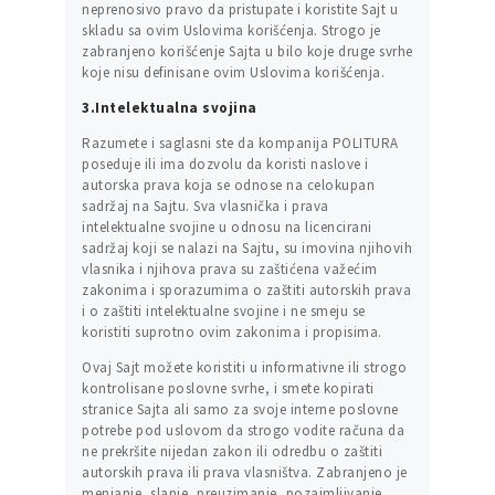
neprenosivo pravo da pristupate i koristite Sajt u
skladu sa ovim Uslovima korišćenja. Strogo je
zabranjeno korišćenje Sajta u bilo koje druge svrhe
koje nisu definisane ovim Uslovima korišćenja.
3.Intelektualna svojina
Razumete i saglasni ste da kompanija POLITURA
poseduje ili ima dozvolu da koristi naslove i
autorska prava koja se odnose na celokupan
sadržaj na Sajtu. Sva vlasnička i prava
intelektualne svojine u odnosu na licencirani
sadržaj koji se nalazi na Sajtu, su imovina njihovih
vlasnika i njihova prava su zaštićena važećim
zakonima i sporazumima o zaštiti autorskih prava
i o zaštiti intelektualne svojine i ne smeju se
koristiti suprotno ovim zakonima i propisima.
Ovaj Sajt možete koristiti u informativne ili strogo
kontrolisane poslovne svrhe, i smete kopirati
stranice Sajta ali samo za svoje interne poslovne
potrebe pod uslovom da strogo vodite računa da
ne prekršite nijedan zakon ili odredbu o zaštiti
autorskih prava ili prava vlasništva. Zabranjeno je
menjanje, slanje, preuzimanje, pozajmljivanje,