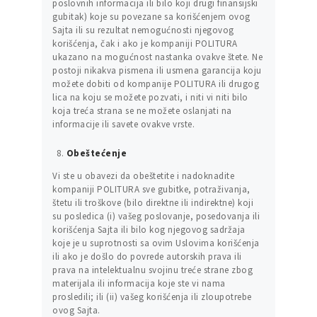
poslovnih informacija ili bilo koji drugi finansijski
gubitak) koje su povezane sa korišćenjem ovog
Sajta ili su rezultat nemogućnosti njegovog
korišćenja, čak i ako je kompaniji POLITURA
ukazano na mogućnost nastanka ovakve štete. Ne
postoji nikakva pismena ili usmena garancija koju
možete dobiti od kompanije POLITURA ili drugog
lica na koju se možete pozvati, i niti vi niti bilo
koja treća strana se ne možete oslanjati na
informacije ili savete ovakve vrste.
Obeštećenje
Vi ste u obavezi da obeštetite i nadoknadite
kompaniji POLITURA sve gubitke, potraživanja,
štetu ili troškove (bilo direktne ili indirektne) koji
su posledica (i) vašeg poslovanje, posedovanja ili
korišćenja Sajta ili bilo kog njegovog sadržaja
koje je u suprotnosti sa ovim Uslovima korišćenja
ili ako je došlo do povrede autorskih prava ili
prava na intelektualnu svojinu treće strane zbog
materijala ili informacija koje ste vi nama
prosledili; ili (ii) vašeg korišćenja ili zloupotrebe
ovog Sajta.