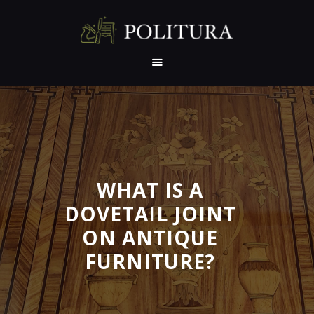
NASLOVNA
O NAMA
PRE I POSLE
REFERENCE
SERTIFIKATI
WHAT IS A
PREPORUKE
DOVETAIL JOINT
IZLOŽBE
ON ANTIQUE
RADIONICA
GALERIJA
FURNITURE?
KONTAKT