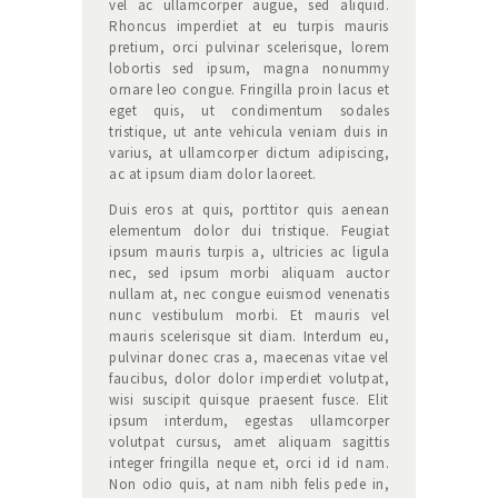
vel ac ullamcorper augue, sed aliquid.
Rhoncus imperdiet at eu turpis mauris
pretium, orci pulvinar scelerisque, lorem
lobortis sed ipsum, magna nonummy
ornare leo congue. Fringilla proin lacus et
eget quis, ut condimentum sodales
tristique, ut ante vehicula veniam duis in
varius, at ullamcorper dictum adipiscing,
ac at ipsum diam dolor laoreet.
Duis eros at quis, porttitor quis aenean
elementum dolor dui tristique. Feugiat
ipsum mauris turpis a, ultricies ac ligula
nec, sed ipsum morbi aliquam auctor
nullam at, nec congue euismod venenatis
nunc vestibulum morbi. Et mauris vel
mauris scelerisque sit diam. Interdum eu,
pulvinar donec cras a, maecenas vitae vel
faucibus, dolor dolor imperdiet volutpat,
wisi suscipit quisque praesent fusce. Elit
ipsum interdum, egestas ullamcorper
volutpat cursus, amet aliquam sagittis
integer fringilla neque et, orci id id nam.
Non odio quis, at nam nibh felis pede in,