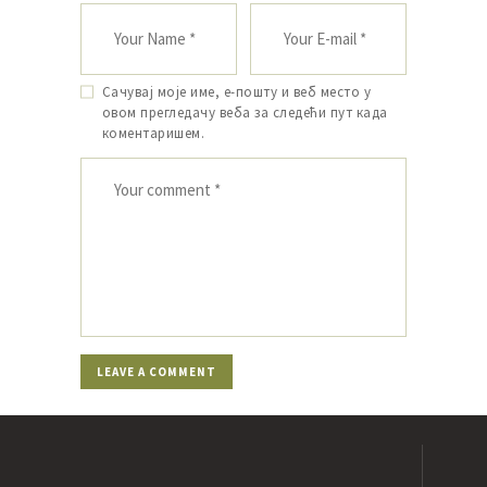
Сачувај моје име, е-пошту и веб место у
овом прегледачу веба за следећи пут када
коментаришем.