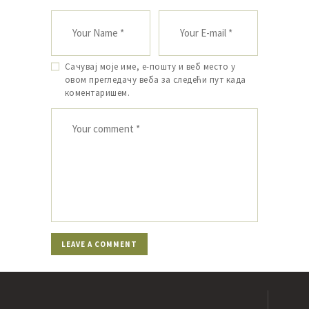
Сачувај моје име, е-пошту и веб место у
овом прегледачу веба за следећи пут када
коментаришем.