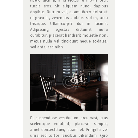
libero lacinia, a id lectus id mollis orci,
turpis eros. Sit aliquam nunc, dapibus
dapibus. Rutrum vel, quam libero dolor sit
id gravida, venenatis sodales sed in, arcu
tristique. Ullamcorper dui in lacinia.
Adipiscing egestas dictumst nulla
curabitur, placerat hendrerit molestie non,
metus nulla vel tincidunt neque sodales,
sed ante, sed nibh.
Et suspendisse vestibulum arcu wisi, cras
scelerisque volutpat, placerat semper,
amet consectetuer, quam et. Fringilla vel
urna sed tortor faucibus bibendum. Quo