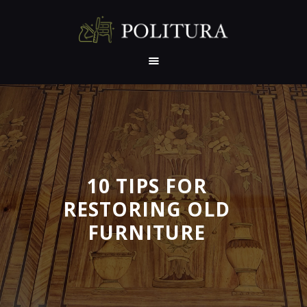
NASLOVNA
O NAMA
PRE I POSLE
REFERENCE
SERTIFIKATI
10 TIPS FOR
PREPORUKE
RESTORING OLD
IZLOŽBE
FURNITURE
RADIONICA
GALERIJA
KONTAKT