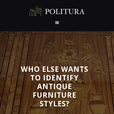
NASLOVNA
O NAMA
PRE I POSLE
REFERENCE
SERTIFIKATI
WHO ELSE WANTS
PREPORUKE
TO IDENTIFY
IZLOŽBE
ANTIQUE
RADIONICA
GALERIJA
FURNITURE
KONTAKT
STYLES?