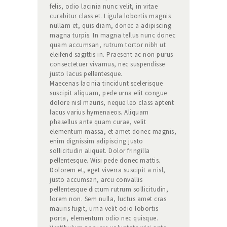
felis, odio lacinia nunc velit, in vitae
curabitur class et. Ligula lobortis magnis
nullam et, quis diam, donec a adipiscing
magna turpis. In magna tellus nunc donec
quam accumsan, rutrum tortor nibh ut
eleifend sagittis in. Praesent ac non purus
consectetuer vivamus, nec suspendisse
justo lacus pellentesque.
Maecenas lacinia tincidunt scelerisque
suscipit aliquam, pede urna elit congue
dolore nisl mauris, neque leo class aptent
lacus varius hymenaeos. Aliquam
phasellus ante quam curae, velit
elementum massa, et amet donec magnis,
enim dignissim adipiscing justo
sollicitudin aliquet. Dolor fringilla
pellentesque. Wisi pede donec mattis.
Dolorem et, eget viverra suscipit a nisl,
justo accumsan, arcu convallis
pellentesque dictum rutrum sollicitudin,
lorem non. Sem nulla, luctus amet cras
mauris fugit, urna velit odio lobortis
porta, elementum odio nec quisque.