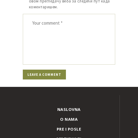
овом прегледачу веба за следећи пут када
коментаришем.
NASLOVNA
O NAMA
PRE I POSLE