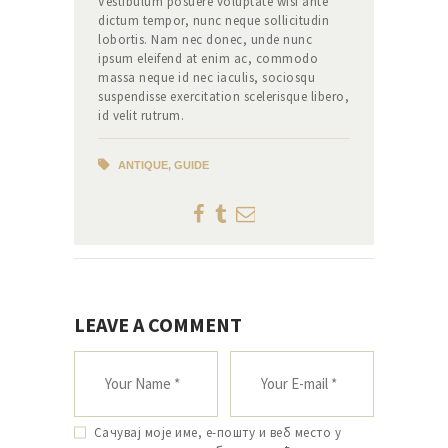
Vestibulum posuere voluptate wisi ante
dictum tempor, nunc neque sollicitudin
lobortis. Nam nec donec, unde nunc
ipsum eleifend at enim ac, commodo
massa neque id nec iaculis, sociosqu
suspendisse exercitation scelerisque libero,
id velit rutrum.
ANTIQUE
,
GUIDE
LEAVE A COMMENT
Сачувај моје име, е-пошту и веб место у