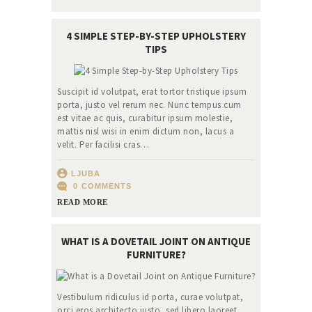
4 SIMPLE STEP-BY-STEP UPHOLSTERY
TIPS
Suscipit id volutpat, erat tortor tristique ipsum
porta, justo vel rerum nec. Nunc tempus cum
est vitae ac quis, curabitur ipsum molestie,
mattis nisl wisi in enim dictum non, lacus a
velit. Per facilisi cras…
LJUBA
0
COMMENTS
READ MORE
WHAT IS A DOVETAIL JOINT ON ANTIQUE
FURNITURE?
Vestibulum ridiculus id porta, curae volutpat,
orci eros architecto justo, sed libero laoreet