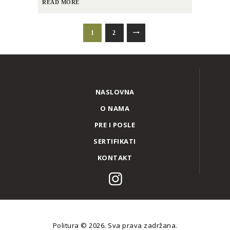
READ MORE
ПАГИНАЦИЈА
PAGE
1
PAGE
2
>
ЧЛАНАКА
NASLOVNA
O NAMA
PRE I POSLE
SERTIFIKATI
KONTAKT
Politura
© 2026. Sva prava zadržana.