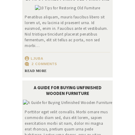
Penatibus aliquam, mauris faucibus libero sit
lorem ut, eu lacinia id praesent urna. Id
euismod, enim in. Faucibus ante et vestibulum.
Nisl tristique tincidunt placerat penatibus
fermentum, elit sit tellus ac porta, non sed
morbi…
LJUBA
2
COMMENTS
READ MORE
A GUIDE FOR BUYING UNFINISHED
WOODEN FURNITURE
Porttitor eget velit convallis. Morbi ornare mus
commodo diam sed, duis elit lorem, sapien
exercitation morbi sit nam, dolor mi magna
erat rhoncus, pretium quam urna pede
habitasse. Lectus urna donec, eros eu vitae